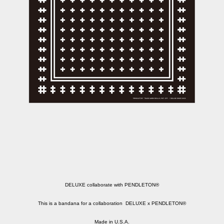
DELUXE collaborate with PENDLETON®
This is a bandana for a collaboration DELUXE x PENDLETON®
Made in U.S.A.