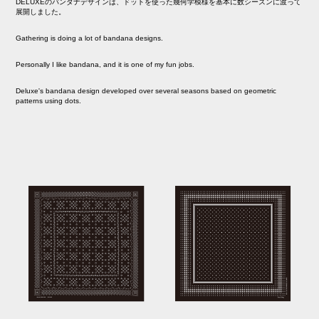
DELUXEのバンダナデザインは、ドットを使った幾何学模様を基本に数シーズンに渡って
展開しました。
Gathering is doing a lot of bandana designs.
Personally I like bandana, and it is one of my fun jobs.
Deluxe's ​​bandana design developed over several seasons based on geometric
patterns using dots.