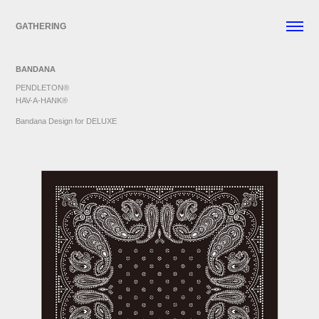
GATHERING
BANDANA
PENDLETON®
HAV-A-HANK®
Bandana Design for DELUXE