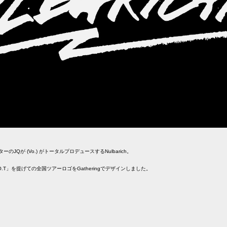
JQが (Vo.) がトータルプロデュースするNulbarich。
O.T」を提げての全国ツアーロゴをGatheringでデザインしました。