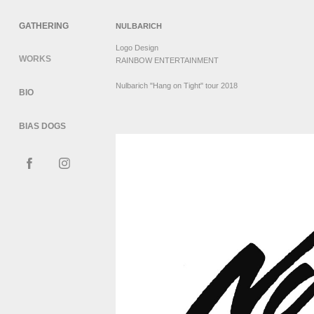
GATHERING
NULBARICH
Logo Design
WORKS
RAINBOW ENTERTAINMENT
Nulbarich "Hang on Tight" tour 2018
BIO
BIAS DOGS