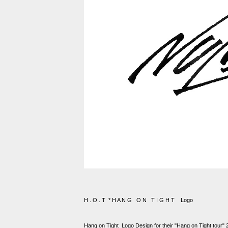
H . O . T * H A N G O N T I G H T Logo
Hang on Tight Logo Design for their "Hang on Tight tour"